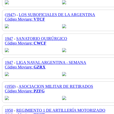
(1947)
-
LOS SUBOFICIALES DE LA ARGENTINA
Código Moviarg:
VTCF
1947
-
SANATORIO QUIRÚRGICO
Código Moviarg:
CWCF
1947
-
LIGA NAVAL ARGENTINA - SEMANA
Código Moviarg:
GZRX
(1950)
-
ASOCIACION MILITAR DE RETIRADOS
Código Moviarg:
PZFG
1950
-
REGIMIENTO 1 DE ARTILLERÍA MOTORIZADO