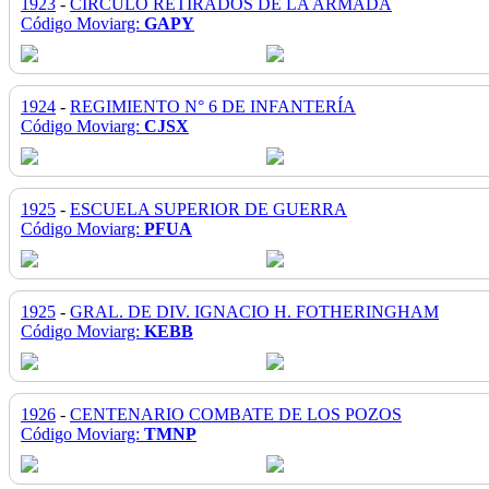
1923
-
CÍRCULO RETIRADOS DE LA ARMADA
Código Moviarg:
GAPY
1924
-
REGIMIENTO N° 6 DE INFANTERÍA
Código Moviarg:
CJSX
1925
-
ESCUELA SUPERIOR DE GUERRA
Código Moviarg:
PFUA
1925
-
GRAL. DE DIV. IGNACIO H. FOTHERINGHAM
Código Moviarg:
KEBB
1926
-
CENTENARIO COMBATE DE LOS POZOS
Código Moviarg:
TMNP