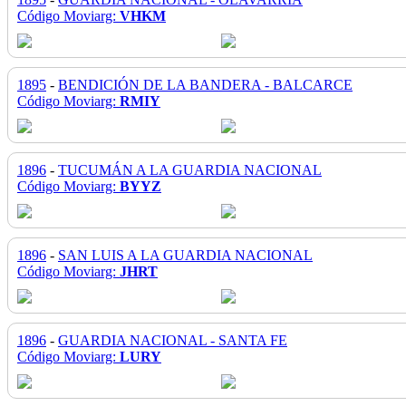
Código Moviarg:
VHKM
1895
-
BENDICIÓN DE LA BANDERA - BALCARCE
Código Moviarg:
RMIY
1896
-
TUCUMÁN A LA GUARDIA NACIONAL
Código Moviarg:
BYYZ
1896
-
SAN LUIS A LA GUARDIA NACIONAL
Código Moviarg:
JHRT
1896
-
GUARDIA NACIONAL - SANTA FE
Código Moviarg:
LURY