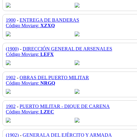
1900
-
ENTREGA DE BANDERAS
Código Moviarg:
XZXQ
(1900)
-
DIRECCIÓN GENERAL DE ARSENALES
Código Moviarg:
LEFX
1902
-
OBRAS DEL PUERTO MILITAR
Código Moviarg:
NRGQ
1902
-
PUERTO MILITAR - DIQUE DE CARENA
Código Moviarg:
LZEC
(1902)
-
GENERALA DEL EJÉRCITO Y ARMADA