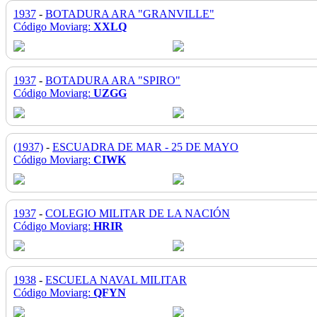
1937
-
BOTADURA ARA "GRANVILLE"
Código Moviarg:
XXLQ
1937
-
BOTADURA ARA "SPIRO"
Código Moviarg:
UZGG
(1937)
-
ESCUADRA DE MAR - 25 DE MAYO
Código Moviarg:
CIWK
1937
-
COLEGIO MILITAR DE LA NACIÓN
Código Moviarg:
HRIR
1938
-
ESCUELA NAVAL MILITAR
Código Moviarg:
QFYN