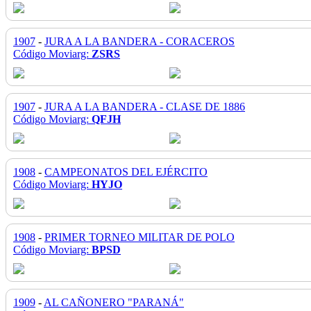
1907
-
JURA A LA BANDERA - CORACEROS
Código Moviarg:
ZSRS
1907
-
JURA A LA BANDERA - CLASE DE 1886
Código Moviarg:
QFJH
1908
-
CAMPEONATOS DEL EJÉRCITO
Código Moviarg:
HYJO
1908
-
PRIMER TORNEO MILITAR DE POLO
Código Moviarg:
BPSD
1909
-
AL CAÑONERO "PARANÁ"