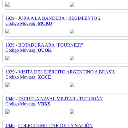
1939
-
JURA A LA BANDERA - REGIMIENTO 2
Código Moviarg:
MCKU
1939
-
BOTADURA ARA "FOURNIER"
Código Moviarg:
OUOK
1939
-
VISITA DEL EJÉRCITO ARGENTINO A BRASIL
Código Moviarg:
XOCE
1940
-
ESCUELA NAVAL MILITAR - TUCUMÁN
Código Moviarg:
VBKS
1940
-
COLEGIO MILITAR DE LA NACIÓN