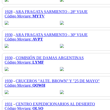
1928
-
ARA FRAGATA SARMIENTO - 28º VIAJE
Código Moviarg:
MYTV
1930
-
ARA FRAGATA SARMIENTO - 30º VIAJE
Código Moviarg:
AVPT
1930
-
COMISIÓN DE DAMAS ARGENTINAS
Código Moviarg:
LYMF
1930
-
CRUCEROS "ALTE. BROWN" Y "25 DE MAYO"
Código Moviarg:
QOWH
1931
-
CENTRO EXPEDICIONARIOS AL DESIERTO
Código Moviarg:
OLSO