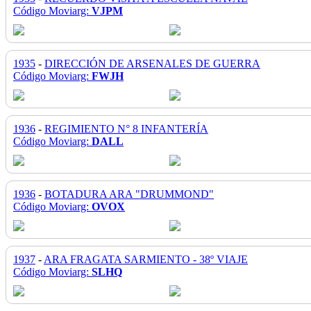
Código Moviarg:
VJPM
1935
-
DIRECCIÓN DE ARSENALES DE GUERRA
Código Moviarg:
FWJH
1936
-
REGIMIENTO N° 8 INFANTERÍA
Código Moviarg:
DALL
1936
-
BOTADURA ARA "DRUMMOND"
Código Moviarg:
OVOX
1937
-
ARA FRAGATA SARMIENTO - 38º VIAJE
Código Moviarg:
SLHQ