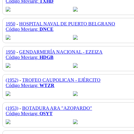
Código Moviarg:
TXHD
1950
-
HOSPITAL NAVAL DE PUERTO BELGRANO
Código Moviarg:
DNCE
1950
-
GENDARMERÍA NACIONAL - EZEIZA
Código Moviarg:
HDGB
(1952)
-
TROFEO CAUPOLICAN - EJÉRCITO
Código Moviarg:
WTZR
(1953)
-
BOTADURA ARA "AZOPARDO"
Código Moviarg:
QSYT