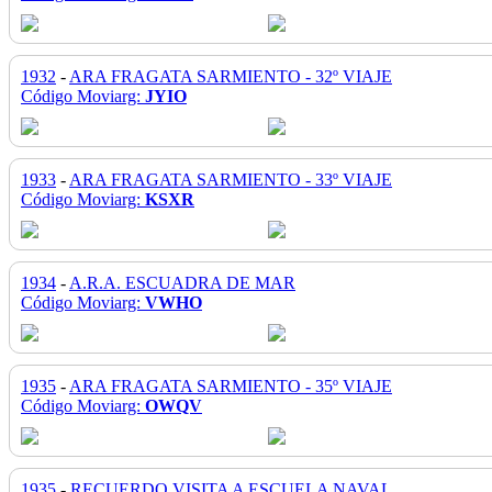
1932
-
ARA FRAGATA SARMIENTO - 32º VIAJE
Código Moviarg:
JYIO
1933
-
ARA FRAGATA SARMIENTO - 33º VIAJE
Código Moviarg:
KSXR
1934
-
A.R.A. ESCUADRA DE MAR
Código Moviarg:
VWHO
1935
-
ARA FRAGATA SARMIENTO - 35º VIAJE
Código Moviarg:
OWQV
1935
-
RECUERDO VISITA A ESCUELA NAVAL