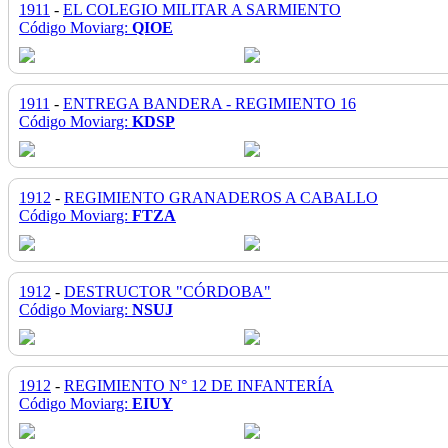
1911
-
EL COLEGIO MILITAR A SARMIENTO
Código Moviarg:
QIOE
1911
-
ENTREGA BANDERA - REGIMIENTO 16
Código Moviarg:
KDSP
1912
-
REGIMIENTO GRANADEROS A CABALLO
Código Moviarg:
FTZA
1912
-
DESTRUCTOR "CÓRDOBA"
Código Moviarg:
NSUJ
1912
-
REGIMIENTO N° 12 DE INFANTERÍA
Código Moviarg:
EIUY