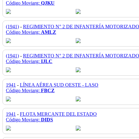
Código Moviarg:
QJKU
(1941)
-
REGIMIENTO N° 2 DE INFANTERÍA MOTORIZAD
Código Moviarg:
AMLZ
(1941)
-
REGIMIENTO N° 2 DE INFANTERÍA MOTORIZAD
Código Moviarg:
IJLC
1941
-
LÍNEA AÉREA SUD OESTE - LASO
Código Moviarg:
FBCZ
1941
-
FLOTA MERCANTE DEL ESTADO
Código Moviarg:
DIDS