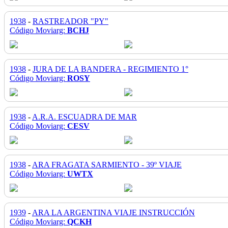
1938
-
RASTREADOR "PY"
Código Moviarg:
BCHJ
1938
-
JURA DE LA BANDERA - REGIMIENTO 1°
Código Moviarg:
ROSY
1938
-
A.R.A. ESCUADRA DE MAR
Código Moviarg:
CESV
1938
-
ARA FRAGATA SARMIENTO - 39º VIAJE
Código Moviarg:
UWTX
1939
-
ARA LA ARGENTINA VIAJE INSTRUCCIÓN
Código Moviarg:
QCKH