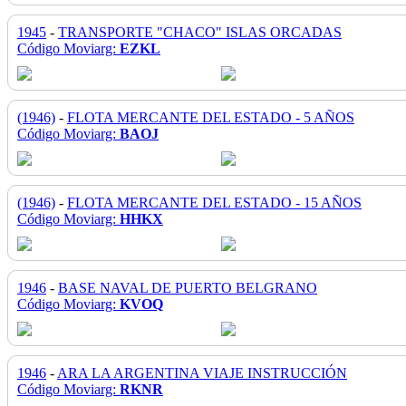
1945
-
TRANSPORTE "CHACO" ISLAS ORCADAS
Código Moviarg:
EZKL
(1946)
-
FLOTA MERCANTE DEL ESTADO - 5 AÑOS
Código Moviarg:
BAOJ
(1946)
-
FLOTA MERCANTE DEL ESTADO - 15 AÑOS
Código Moviarg:
HHKX
1946
-
BASE NAVAL DE PUERTO BELGRANO
Código Moviarg:
KVOQ
1946
-
ARA LA ARGENTINA VIAJE INSTRUCCIÓN
Código Moviarg:
RKNR