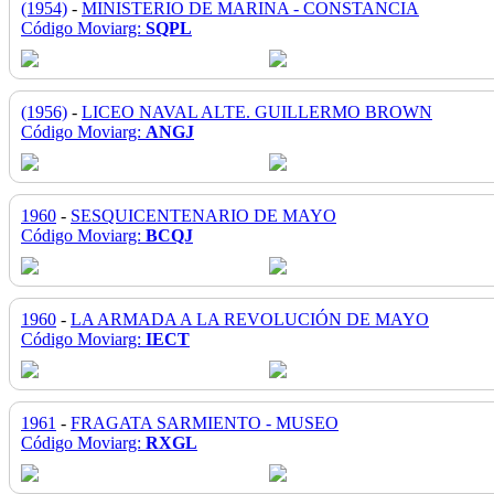
(1954)
-
MINISTERIO DE MARINA - CONSTANCIA
Código Moviarg:
SQPL
(1956)
-
LICEO NAVAL ALTE. GUILLERMO BROWN
Código Moviarg:
ANGJ
1960
-
SESQUICENTENARIO DE MAYO
Código Moviarg:
BCQJ
1960
-
LA ARMADA A LA REVOLUCIÓN DE MAYO
Código Moviarg:
IECT
1961
-
FRAGATA SARMIENTO - MUSEO
Código Moviarg:
RXGL