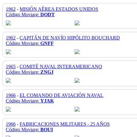
1962
-
MISIÓN AÉREA ESTADOS UNIDOS
Código Moviarg:
DODT
1962
-
CAPITÁN DE NAVÍO HIPÓLITO BOUCHARD
Código Moviarg:
GNFF
1965
-
COMITÉ NAVAL INTERAMERICANO
Código Moviarg:
ZNGJ
1966
-
EL COMANDO DE AVIACIÓN NAVAL
Código Moviarg:
YJAK
1966
-
FABRICACIONES MILITARES - 25 AÑOS
Código Moviarg:
BOUI