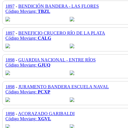
1897
-
BENDICIÓN BANDERA - LAS FLORES
Código Moviarg:
TBZL
1897
-
BENEFICIO CRUCERO RÍO DE LA PLATA
Código Moviarg:
CALG
1898
-
GUARDIA NACIONAL - ENTRE RÍOS
Código Moviarg:
GJUQ
1898
-
JURAMENTO BANDERA ESCUELA NAVAL
Código Moviarg:
PCXP
1898
-
ACORAZADO GARIBALDI
Código Moviarg:
XGVL