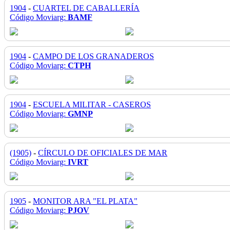
1904
-
CUARTEL DE CABALLERÍA
Código Moviarg:
BAMF
1904
-
CAMPO DE LOS GRANADEROS
Código Moviarg:
CTPH
1904
-
ESCUELA MILITAR - CASEROS
Código Moviarg:
GMNP
(1905)
-
CÍRCULO DE OFICIALES DE MAR
Código Moviarg:
IVRT
1905
-
MONITOR ARA "EL PLATA"
Código Moviarg:
PJOV