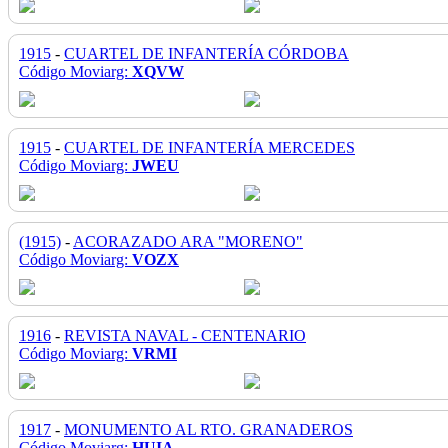
1915
-
CUARTEL DE INFANTERÍA CÓRDOBA
Código Moviarg:
XQVW
1915
-
CUARTEL DE INFANTERÍA MERCEDES
Código Moviarg:
JWEU
(1915)
-
ACORAZADO ARA "MORENO"
Código Moviarg:
VOZX
1916
-
REVISTA NAVAL - CENTENARIO
Código Moviarg:
VRMI
1917
-
MONUMENTO AL RTO. GRANADEROS
Código Moviarg:
HUIA