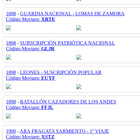
1898
-
GUARDIA NACIONAL - LOMAS DE ZAMORA
Código Moviarg:
XRTE
1898
-
SUBSCRIPCIÓN PATRIÓTICA NACIONAL
Código Moviarg:
GLJR
1898
-
LEONES - SUSCRIPCIÓN POPULAR
Código Moviarg:
EUYF
1898
-
BATALLÓN CAZADORES DE LOS ANDES
Código Moviarg:
FFJL
1900
-
ARA FRAGATA SARMIENTO - 1º VIAJE
Código Moviarg:
XSTZ