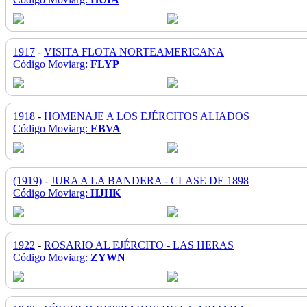
1917
-
VISITA FLOTA NORTEAMERICANA
Código Moviarg:
FLYP
1918
-
HOMENAJE A LOS EJÉRCITOS ALIADOS
Código Moviarg:
EBVA
(1919)
-
JURA A LA BANDERA - CLASE DE 1898
Código Moviarg:
HJHK
1922
-
ROSARIO AL EJÉRCITO - LAS HERAS
Código Moviarg:
ZYWN