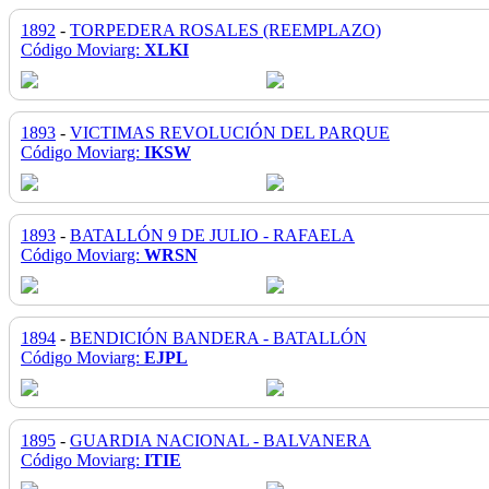
1892
-
TORPEDERA ROSALES (REEMPLAZO)
Código Moviarg:
XLKI
1893
-
VICTIMAS REVOLUCIÓN DEL PARQUE
Código Moviarg:
IKSW
1893
-
BATALLÓN 9 DE JULIO - RAFAELA
Código Moviarg:
WRSN
1894
-
BENDICIÓN BANDERA - BATALLÓN
Código Moviarg:
EJPL
1895
-
GUARDIA NACIONAL - BALVANERA
Código Moviarg:
ITIE