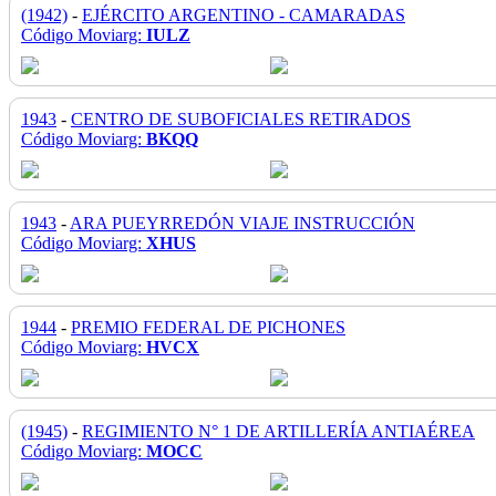
(1942)
-
EJÉRCITO ARGENTINO - CAMARADAS
Código Moviarg:
IULZ
1943
-
CENTRO DE SUBOFICIALES RETIRADOS
Código Moviarg:
BKQQ
1943
-
ARA PUEYRREDÓN VIAJE INSTRUCCIÓN
Código Moviarg:
XHUS
1944
-
PREMIO FEDERAL DE PICHONES
Código Moviarg:
HVCX
(1945)
-
REGIMIENTO N° 1 DE ARTILLERÍA ANTIAÉREA
Código Moviarg:
MOCC