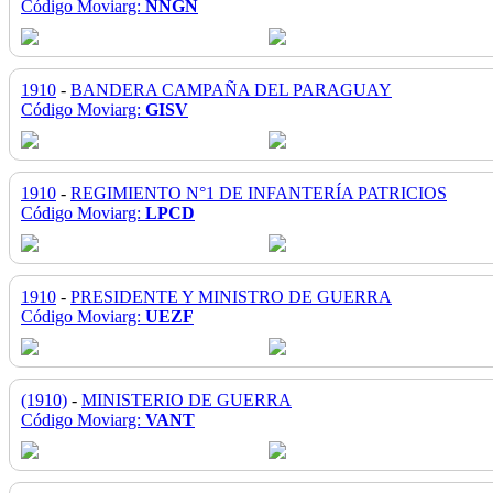
Código Moviarg:
NNGN
1910
-
BANDERA CAMPAÑA DEL PARAGUAY
Código Moviarg:
GISV
1910
-
REGIMIENTO N°1 DE INFANTERÍA PATRICIOS
Código Moviarg:
LPCD
1910
-
PRESIDENTE Y MINISTRO DE GUERRA
Código Moviarg:
UEZF
(1910)
-
MINISTERIO DE GUERRA
Código Moviarg:
VANT