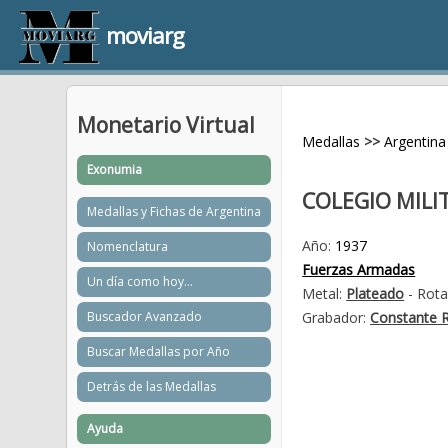
moviarg
Monetario Virtual
Medallas
>>
Argentina
Exonumia
COLEGIO MILI
Medallas y Fichas de Argentina
Año:
1937
Nomenclatura
Fuerzas Armadas
Un día como hoy...
Metal:
Plateado
- Rota
Buscador Avanzado
Grabador:
Constante R
Buscar Medallas por Año
Detrás de las Medallas
Ayuda