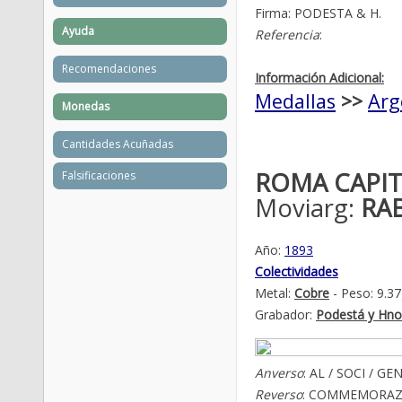
Firma: PODESTA & H.
Ayuda
Referencia
:
Recomendaciones
Información Adicional:
Medallas
>>
Arg
Monedas
Cantidades Acuñadas
ROMA CAPITA
Falsificaciones
Moviarg:
RA
Año:
1893
Colectividades
Metal:
Cobre
- Peso: 9.3
Grabador:
Podestá y Hno
Anverso
: AL / SOCI / 
Reverso
: COMMEMORAZIO