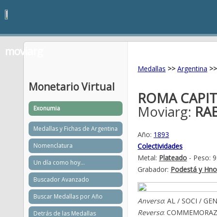
moviarg
Medallas
>>
Argentina
>>
Monetario Virtual
ROMA CAPITA
Moviarg:
RA
Exonumia
Medallas y Fichas de Argentina
Año:
1893
Nomenclatura
Colectividades
Metal:
Plateado
- Peso: 9
Un día como hoy...
Grabador:
Podestá y Hno
Buscador Avanzado
Buscar Medallas por Año
Anverso
: AL / SOCI / 
Reverso
: COMMEMORAZIO
Detrás de las Medallas