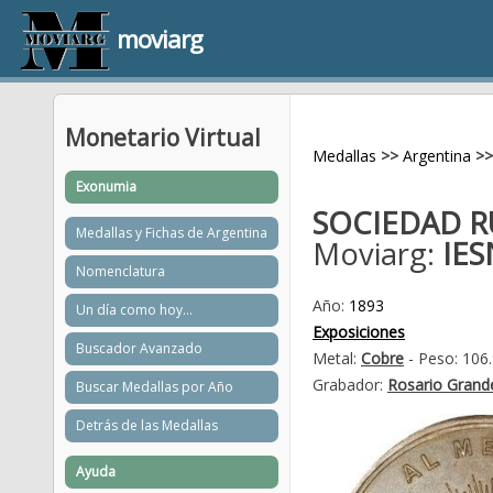
moviarg
Monetario Virtual
Medallas
>>
Argentina
>>
Exonumia
SOCIEDAD R
Medallas y Fichas de Argentina
Moviarg:
IES
Nomenclatura
Año:
1893
Un día como hoy...
Exposiciones
Buscador Avanzado
Metal:
Cobre
- Peso: 106
Grabador:
Rosario Grand
Buscar Medallas por Año
Detrás de las Medallas
Ayuda