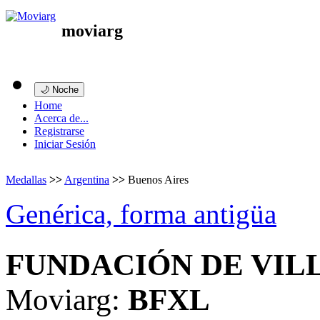
moviarg
🌙 Noche
Home
Acerca de...
Registrarse
Iniciar Sesión
Medallas
>>
Argentina
>>
Buenos Aires
Genérica, forma antigüa
FUNDACIÓN DE VIL
Moviarg:
BFXL