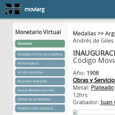
moviarg
Monetario Virtual
Medallas
>>
Arg
Andrés de Giles
Exonumia
INAUGURACI
Medallas y Fichas de Argentina
Código Movi
Nomenclatura
Año:
1908
Un día como hoy...
Obras y Servicio
Buscador Avanzado
Metal:
Plateado
Buscar Medallas por Año
12hrs
Detrás de las Medallas
Grabador:
Juan 
Analytics (solo usuarios)