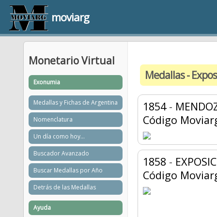
moviarg
Monetario Virtual
Medallas - Expos
Exonumia
Medallas y Fichas de Argentina
1854
-
MENDOZA
Código Moviar
Nomenclatura
Un día como hoy...
Buscador Avanzado
1858
-
EXPOSI
Buscar Medallas por Año
Código Moviar
Detrás de las Medallas
Ayuda