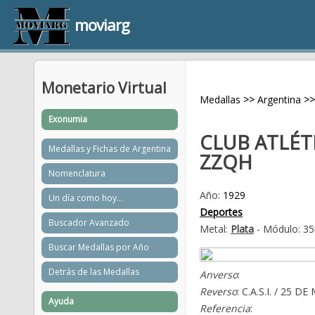
moviarg
Monetario Virtual
Medallas
>>
Argentina
>>
Exonumia
CLUB ATLÉT
Medallas y Fichas de Argentina
ZZQH
Nomenclatura
Año:
1929
Un día como hoy...
Deportes
Buscador Avanzado
Metal:
Plata
- Módulo: 35
Buscar Medallas por Año
Detrás de las Medallas
Anverso
:
Reverso
: C.A.S.I. / 25 D
Ayuda
Referencia
: