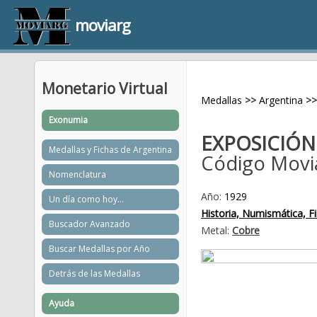
moviarg
Monetario Virtual
Medallas
>>
Argentina
>>
Exonumia
EXPOSICIÓN
Medallas y Fichas de Argentina
Código Movi
Nomenclatura
Año:
1929
Un día como hoy...
Historia, Numismática, Fil
Buscador Avanzado
Metal:
Cobre
Buscar Medallas por Año
Detrás de las Medallas
Ayuda