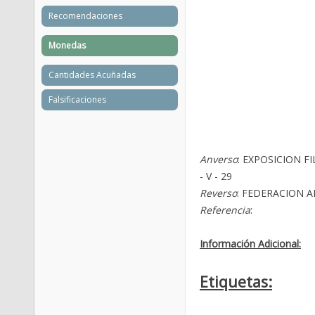
Recomendaciones
Monedas
Cantidades Acuñadas
Falsificaciones
Anverso
: EXPOSICION F
- V - 29
Reverso
: FEDERACION A
Referencia
:
Información Adicional:
Etiquetas: