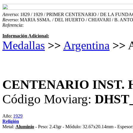
Anverso
: 1829 / 1929 / PRIMER CENTENARIO / DE LA FUND
Reverso
: MARIA SSMA. / DEL HUERTO / CHIAVARI / B. ANT
Referencia
:
Información Adicional:
Medallas
>>
Argentina
>>
A
CENTENARIO INST. 
Código Moviarg:
DHST
Año:
1929
Religión
Metal:
Aluminio
- Peso: 2.43gr - Módulo: 32.67x20.14mm - Espesor