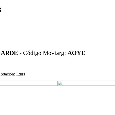
g
GARDE
- Código Moviarg:
AOYE
Rotación: 12hrs