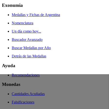
Exonumia
Medallas y Fichas de Argentina
Nomenclatura
Un día como hoy...
Buscador Avanzado
Buscar Medallas por Año
Detrás de las Medallas
Ayuda
Recomendaciones
Monedas
Cantidades Acuñadas
Falsificaciones