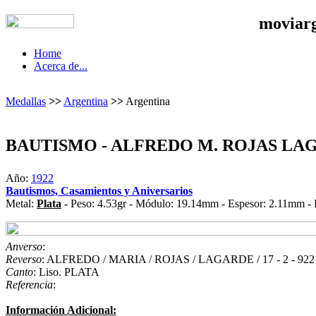
moviar
Home
Acerca de...
Medallas
>>
Argentina
>>
Argentina
BAUTISMO - ALFREDO M. ROJAS LA
Año:
1922
Bautismos, Casamientos y Aniversarios
Metal:
Plata
- Peso: 4.53gr - Módulo: 19.14mm - Espesor: 2.11mm - 
Anverso
:
Reverso
: ALFREDO / MARIA / ROJAS / LAGARDE / 17 - 2 - 922
Canto
: Liso. PLATA
Referencia
:
Información Adicional: