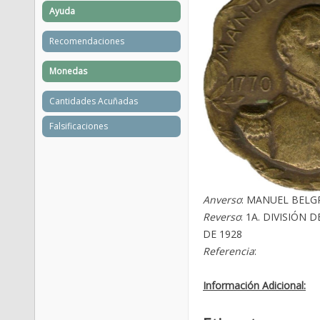
Ayuda
Recomendaciones
Monedas
Cantidades Acuñadas
Falsificaciones
Anverso
: MANUEL BELGR
Reverso
: 1A. DIVISIÓN 
DE 1928
Referencia
:
Información Adicional: