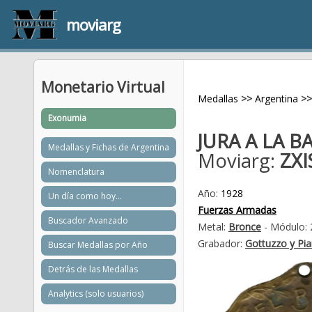
moviarg
Monetario Virtual
Medallas
>>
Argentina
>>
Exonumia
JURA A LA B
Medallas y Fichas de Argentina
Moviarg:
ZXI
Nomenclatura
Año:
1928
Un día como hoy...
Fuerzas Armadas
Buscador Avanzado
Metal:
Bronce
- Módulo: 
Grabador:
Gottuzzo y Pi
Buscar Medallas por Año
Detrás de las Medallas
Analytics (solo usuarios)