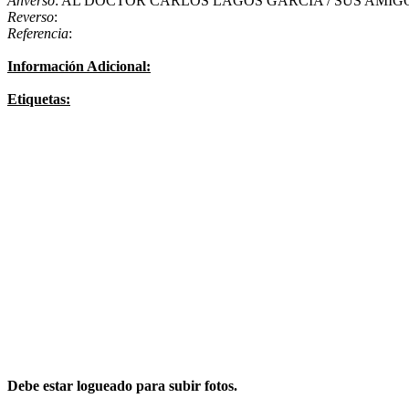
Anverso
: AL DOCTOR CARLOS LAGOS GARCIA / SUS AMIGOS 
Reverso
:
Referencia
:
Información Adicional:
Etiquetas:
Debe estar logueado para subir fotos.