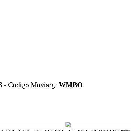
S
- Código Moviarg:
WMBO