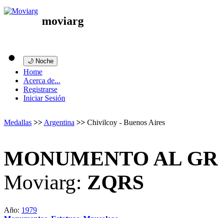
moviarg
🌙 Noche
Home
Acerca de...
Registrarse
Iniciar Sesión
Medallas
>>
Argentina
>>
Chivilcoy - Buenos Aires
MONUMENTO AL GRA
Moviarg:
ZQRS
Año:
1979