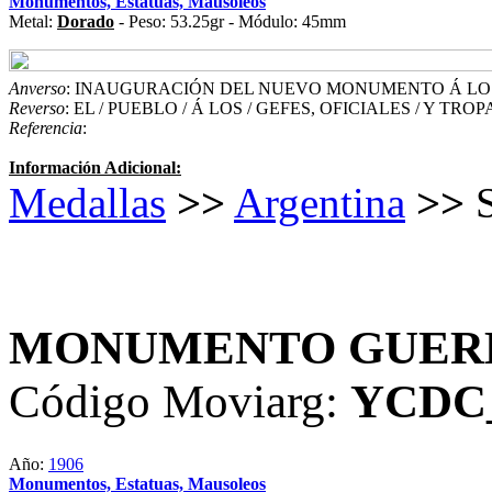
Monumentos, Estatuas, Mausoleos
Metal:
Dorado
- Peso: 53.25gr - Módulo: 45mm
Anverso
: INAUGURACIÓN DEL NUEVO MONUMENTO Á LOS G
Reverso
: EL / PUEBLO / Á LOS / GEFES, OFICIALES / Y TROP
Referencia
:
Información Adicional:
Medallas
>>
Argentina
>>
S
MONUMENTO GUERR
Código Moviarg:
YCDC
Año:
1906
Monumentos, Estatuas, Mausoleos