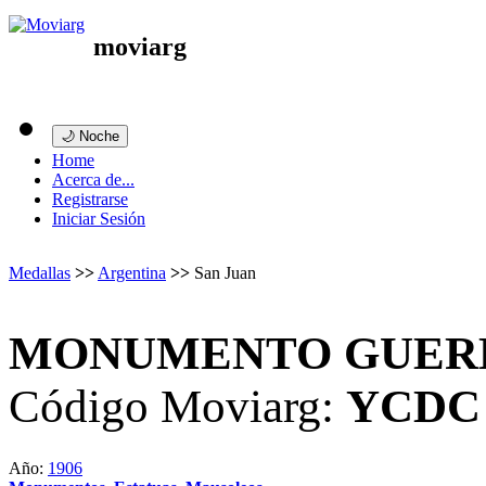
moviarg
🌙 Noche
Home
Acerca de...
Registrarse
Iniciar Sesión
Medallas
>>
Argentina
>>
San Juan
MONUMENTO GUERR
Código Moviarg:
YCDC
Año:
1906