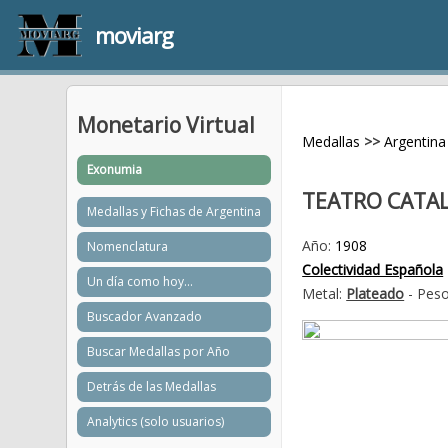
moviarg
Monetario Virtual
Medallas
>>
Argentina
Exonumia
TEATRO CATAL
Medallas y Fichas de Argentina
Año:
1908
Nomenclatura
Colectividad Española
Un día como hoy...
Metal:
Plateado
- Peso
Buscador Avanzado
Buscar Medallas por Año
Detrás de las Medallas
Analytics (solo usuarios)