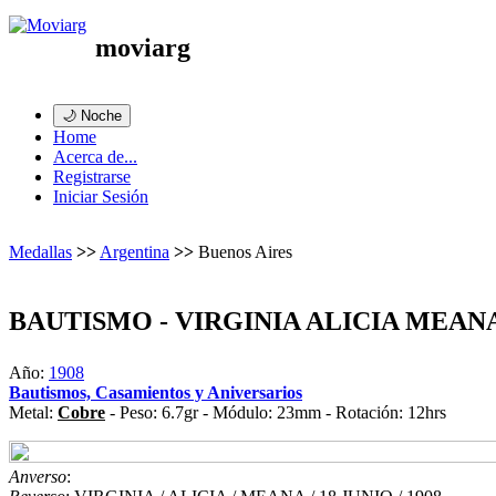
moviarg
🌙 Noche
Home
Acerca de...
Registrarse
Iniciar Sesión
Medallas
>>
Argentina
>>
Buenos Aires
BAUTISMO - VIRGINIA ALICIA MEAN
Año:
1908
Bautismos, Casamientos y Aniversarios
Metal:
Cobre
- Peso: 6.7gr - Módulo: 23mm - Rotación: 12hrs
Anverso
: