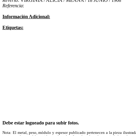
Reverso
: VIRGINIA / ALICIA / MEANA / 18 JUNIO / 1908
Referencia
:
Información Adicional:
Etiquetas:
Debe estar logueado para subir fotos.
Nota: El metal, peso, módulo y espesor publicado pertenecen a la pieza ilustrad