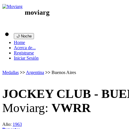
moviarg
🌙 Noche
Home
Acerca de...
Registrarse
Iniciar Sesión
Medallas
>>
Argentina
>>
Buenos Aires
JOCKEY CLUB - BUE
Moviarg:
VWRR
Año:
1963