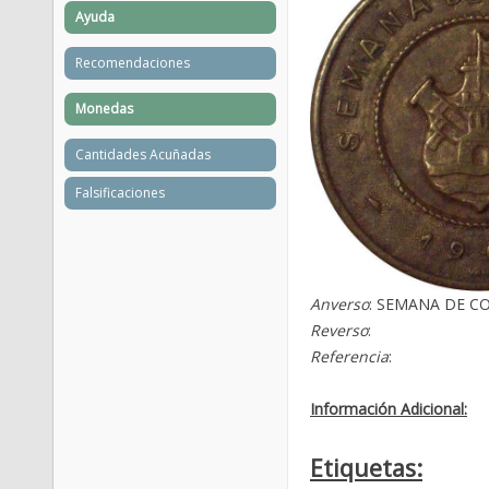
Ayuda
Recomendaciones
Monedas
Cantidades Acuñadas
Falsificaciones
Anverso
: SEMANA DE CO
Reverso
:
Referencia
:
Información Adicional:
Etiquetas: