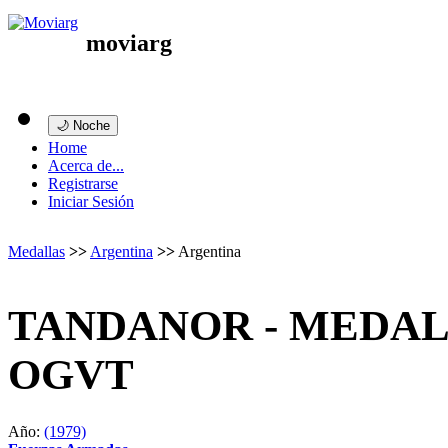
moviarg
🌙 Noche
Home
Acerca de...
Registrarse
Iniciar Sesión
Medallas
>>
Argentina
>>
Argentina
TANDANOR - MEDA
OGVT
Año:
(1979)