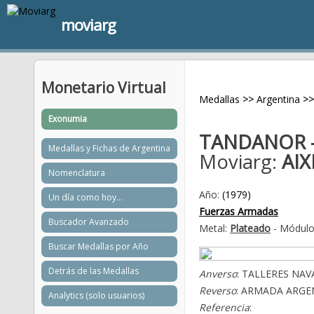
moviarg
Monetario Virtual
Medallas
>>
Argentina
>>
Exonumia
TANDANOR -
Medallas y Fichas de Argentina
Moviarg:
AIX
Nomenclatura
Año:
(1979)
Un día como hoy...
Fuerzas Armadas
Buscador Avanzado
Metal:
Plateado
- Módulo
Buscar Medallas por Año
Detrás de las Medallas
Anverso
: TALLERES NA
Reverso
: ARMADA ARGE
Analytics (solo usuarios)
Referencia
: