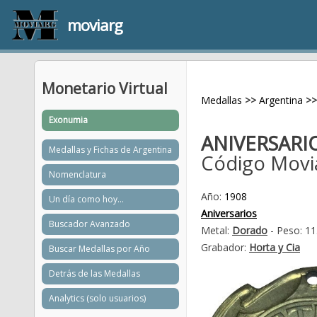
moviarg
Monetario Virtual
Medallas
>>
Argentina
>>
Exonumia
ANIVERSAR
Medallas y Fichas de Argentina
Código Movi
Nomenclatura
Año:
1908
Un día como hoy...
Aniversarios
Buscador Avanzado
Metal:
Dorado
- Peso: 11
Grabador:
Horta y Cia
Buscar Medallas por Año
Detrás de las Medallas
Analytics (solo usuarios)