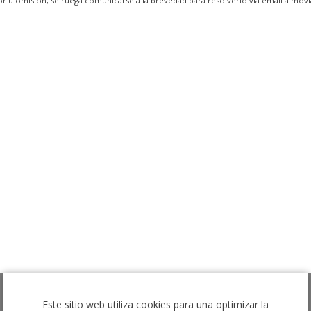
ror u omisión, se ruega comunicarse a la brevedad para resolverlo vía email a m
Este sitio web utiliza cookies para una optimizar la