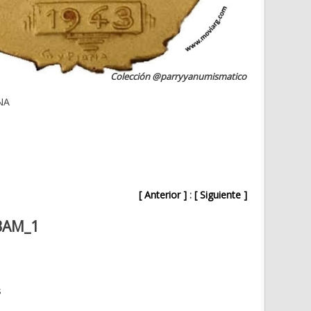
Colección @parryyanumismatico
NA
[ Anterior ]
:
[ Siguiente ]
BAM_1
s