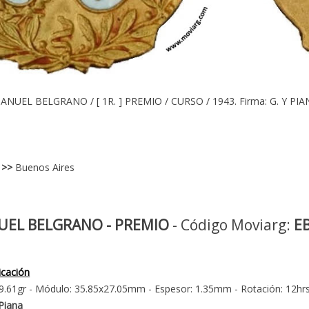
ANUEL BELGRANO / [ 1R. ] PREMIO / CURSO / 1943. Firma: G. Y PIA
>>
Buenos Aires
UEL BELGRANO - PREMIO
- Código Moviarg:
E
icación
9.61gr - Módulo: 35.85x27.05mm - Espesor: 1.35mm - Rotación: 12hr
Piana