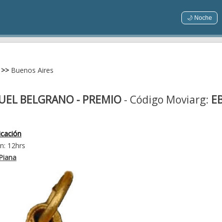
🌙 Noche
>>
Buenos Aires
UEL BELGRANO - PREMIO
- Código Moviarg:
E
icación
n: 12hrs
Piana