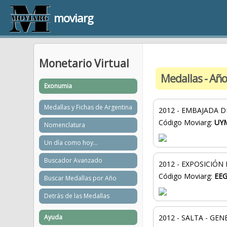
moviarg
Monetario Virtual
Medallas - Añ
Exonumia
Medallas y Fichas de Argentina
2012 - EMBAJADA 
Código Moviarg:
UY
Nomenclatura
Un día como hoy...
Buscador Avanzado
2012 - EXPOSICIÓN
Código Moviarg:
EEG
Buscar Medallas por Año
Detrás de las Medallas
Ayuda
2012 - SALTA - GE