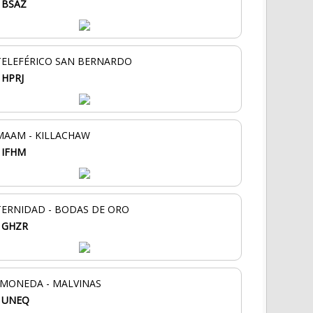
:
BSAZ
- TELEFÉRICO SAN BERNARDO
:
HPRJ
 MAAM - KILLACHAW
:
IFHM
ATERNIDAD - BODAS DE ORO
:
GHZR
E MONEDA - MALVINAS
:
UNEQ