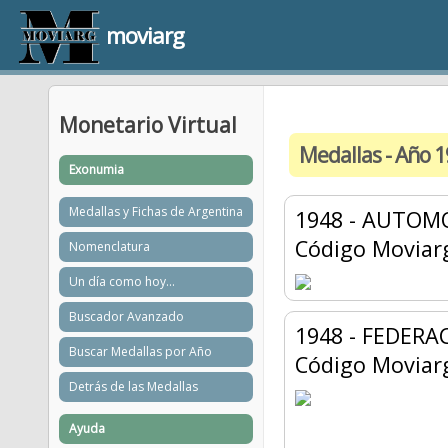
moviarg
Monetario Virtual
Medallas - Año 
Exonumia
Medallas y Fichas de Argentina
1948 - AUTOM
Código Moviar
Nomenclatura
Un día como hoy...
Buscador Avanzado
1948 - FEDER
Buscar Medallas por Año
Código Moviar
Detrás de las Medallas
Ayuda