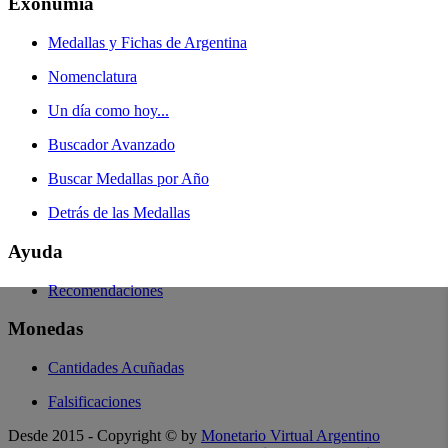
Exonumia
Medallas y Fichas de Argentina
Nomenclatura
Un día como hoy...
Buscador Avanzado
Buscar Medallas por Año
Detrás de las Medallas
Ayuda
Recomendaciones
Monedas
Cantidades Acuñadas
Falsificaciones
Desde 2015 - Copyright © by
Monetario Virtual Argentino