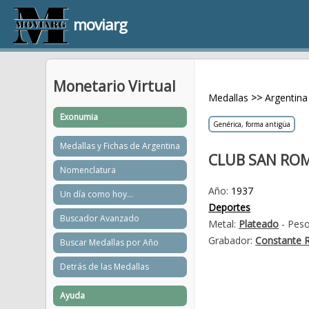
moviarg
Monetario Virtual
Medallas
>>
Argentina
Exonumia
Genérica, forma antigüa
Medallas y Fichas de Argentina
CLUB SAN ROMÁ
Nomenclatura
Año:
1937
Un día como hoy...
Deportes
Buscador Avanzado
Metal:
Plateado
- Peso
Grabador:
Constante R
Buscar Medallas por Año
Detrás de las Medallas
Ayuda