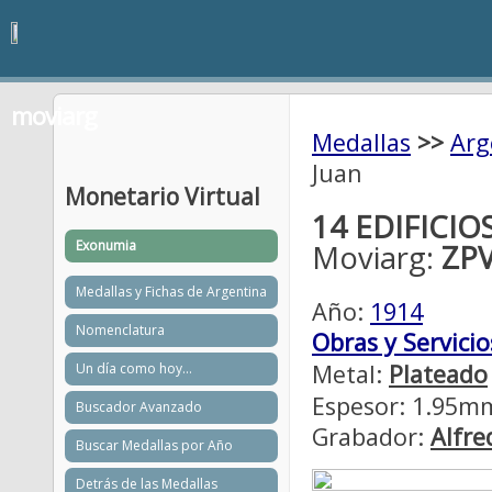
moviarg
Medallas
>>
Arg
Juan
Monetario Virtual
14 EDIFICIO
Exonumia
Moviarg:
ZP
Medallas y Fichas de Argentina
Año:
1914
Nomenclatura
Obras y Servicio
Metal:
Plateado
Un día como hoy...
Espesor: 1.95m
Buscador Avanzado
Grabador:
Alfre
Buscar Medallas por Año
Detrás de las Medallas