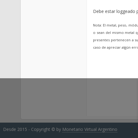
Debe estar loggeado p
Nota: El metal, peso, módu
o sean del mismo metal qu
presentes pertenecen a sus
caso de apreciar algún er
Desde 2015 - Copyright © by
Monetario Virtual Argentino