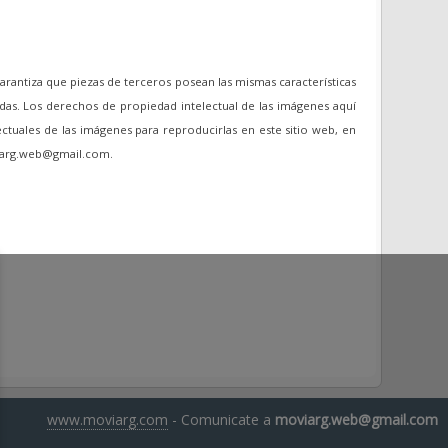
garantiza que piezas de terceros posean las mismas características
das. Los derechos de propiedad intelectual de las imágenes aquí
ectuales de las imágenes para reproducirlas en este sitio web, en
oviarg.web@gmail.com.
www.moviarg.com
- Comunicate a
moviarg.web@gmail.com