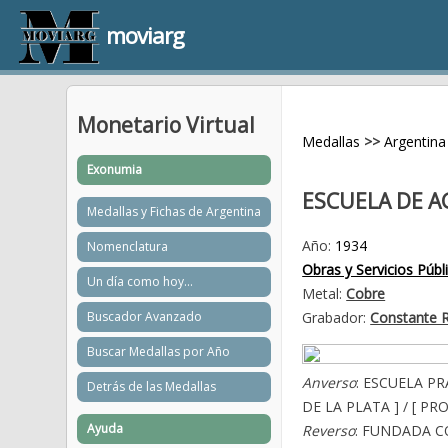
moviarg
Monetario Virtual
Medallas
>>
Argentina
Exonumia
ESCUELA DE A
Medallas y Fichas de Argentina
Año:
1934
Nomenclatura
Obras y Servicios Públ
Un día como hoy...
Metal:
Cobre
Buscador Avanzado
Grabador:
Constante R
Buscar Medallas por Año
Anverso
: ESCUELA P
Detrás de las Medallas
DE LA PLATA ] / [ PR
Ayuda
Reverso
: FUNDADA CO