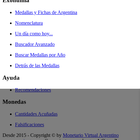
Exonumia
Medallas y Fichas de Argentina
Nomenclatura
Un día como hoy...
Buscador Avanzado
Buscar Medallas por Año
Detrás de las Medallas
Ayuda
Recomendaciones
Monedas
Cantidades Acuñadas
Falsificaciones
Desde 2015 - Copyright © by
Monetario Virtual Argentino