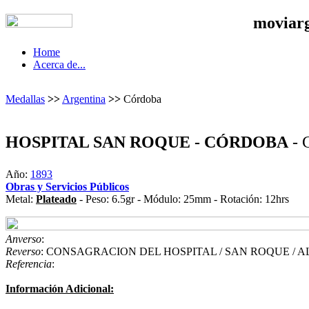
moviar
Home
Acerca de...
Medallas
>>
Argentina
>>
Córdoba
HOSPITAL SAN ROQUE - CÓRDOBA
- 
Año:
1893
Obras y Servicios Públicos
Metal:
Plateado
- Peso: 6.5gr - Módulo: 25mm - Rotación: 12hrs
Anverso
:
Reverso
: CONSAGRACION DEL HOSPITAL / SAN ROQUE / AL
Referencia
:
Información Adicional: