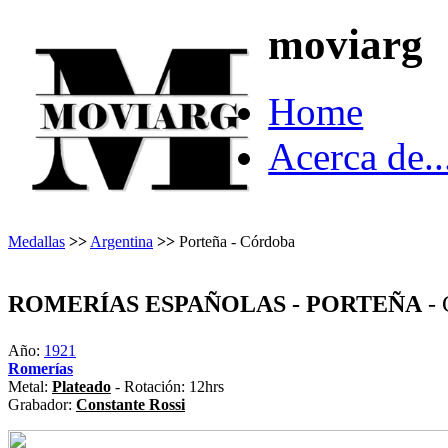
moviarg
Home
Acerca de..
Medallas
>>
Argentina
>>
Porteña - Córdoba
ROMERÍAS ESPAÑOLAS - PORTEÑA
- 
Año:
1921
Romerías
Metal:
Plateado
- Rotación: 12hrs
Grabador:
Constante Rossi