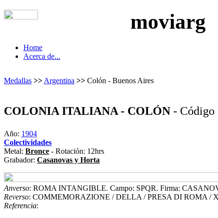
moviarg
Home
Acerca de...
Medallas
>>
Argentina
>>
Colón - Buenos Aires
COLONIA ITALIANA - COLÓN
- Código
Año:
1904
Colectividades
Metal:
Bronce
- Rotación: 12hrs
Grabador:
Casanovas y Horta
Anverso
: ROMA INTANGIBLE. Campo: SPQR. Firma: CASAN
Reverso
: COMMEMORAZIONE / DELLA / PRESA DI ROMA / XX / S
Referencia
: