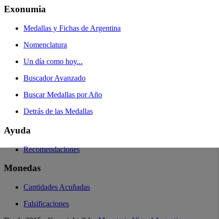
Exonumia
Medallas y Fichas de Argentina
Nomenclatura
Un día como hoy...
Buscador Avanzado
Buscar Medallas por Año
Detrás de las Medallas
Ayuda
Recomendaciones
Monedas
Cantidades Acuñadas
Falsificaciones