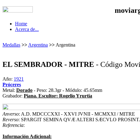
moviar
Home
Acerca de...
Medallas
>>
Argentina
>>
Argentina
EL SEMBRADOR - MITRE
- Código Mov
Año:
1921
Próceres
Metal:
Dorado
- Peso: 28.3gr - Módulo: 45.65mm
Grabador:
Piana. Escultor: Rogelio Yrurtia
Anverso
: A.D. MDCCCXXI - XXVI JVNII - MCMXXI / MITRE
Reverso
: SPARGIT SEMINA QVÆ ALTERI SÆCVLO PROSINT.
Referencia
:
Información Adicional: