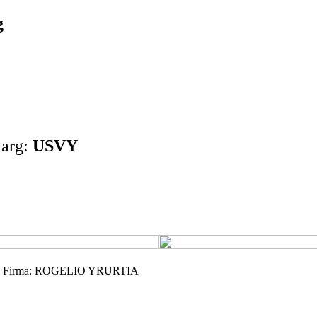
g
iarg:
USVY
 Firma: ROGELIO YRURTIA