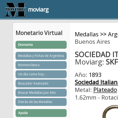
moviarg
Monetario Virtual
Medallas
>>
Arg
Buenos Aires
Exonumia
SOCIEDAD I
Medallas y Fichas de Argentina
Moviarg:
SK
Nomenclatura
Año:
1893
Un día como hoy...
Sociedad Italian
Buscador Avanzado
Metal:
Plateado
Buscar Medallas por Año
1.62mm - Rotaci
Detrás de las Medallas
Ayuda