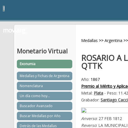
moviarg
Medallas
>>
Argentina
>>
Monetario Virtual
ROSARIO A 
QTTK
Exonumia
Medallas y Fichas de Argentina
Año:
1867
Nomenclatura
Premio al Mérito y Aplica
Metal:
Plata
- Peso: 11.4
Un día como hoy...
Grabador:
Santiago Cacc
Buscador Avanzado
Buscar Medallas por Año
Anverso
: 27 FEB 1812
Reverso
: LA MUNICIPALID
Detrás de las Medallas