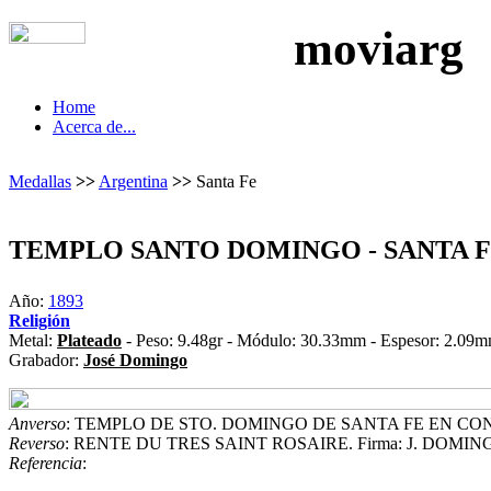
moviarg
Home
Acerca de...
Medallas
>>
Argentina
>>
Santa Fe
TEMPLO SANTO DOMINGO - SANTA 
Año:
1893
Religión
Metal:
Plateado
- Peso: 9.48gr - Módulo: 30.33mm - Espesor: 2.09m
Grabador:
José Domingo
Anverso
: TEMPLO DE STO. DOMINGO DE SANTA FE EN CON
Reverso
: RENTE DU TRES SAINT ROSAIRE. Firma: J. DOMIN
Referencia
: