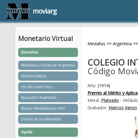
moviarg
Monetario Virtual
Medallas
>>
Argentina
>>
Exonumia
COLEGIO IN
Medallas y Fichas de Argentina
Código Movi
Nomenclatura
Año:
(1914)
Un día como hoy...
Premio al Mérito y Aplica
Buscador Avanzado
Metal:
Plateado
- Módulo
Grabador:
Marcos Vanzo
Buscar Medallas por Año
Detrás de las Medallas
Ayuda