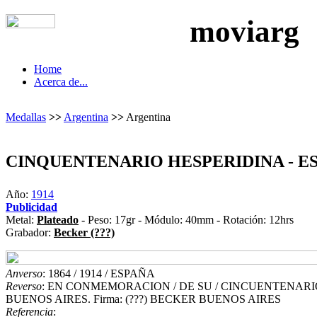
moviarg
Home
Acerca de...
Medallas
>>
Argentina
>>
Argentina
CINQUENTENARIO HESPERIDINA - E
Año:
1914
Publicidad
Metal:
Plateado
- Peso: 17gr - Módulo: 40mm - Rotación: 12hrs
Grabador:
Becker (???)
Anverso
: 1864 / 1914 / ESPAÑA
Reverso
: EN CONMEMORACION / DE SU / CINCUENTENARIO /
BUENOS AIRES. Firma: (???) BECKER BUENOS AIRES
Referencia
: