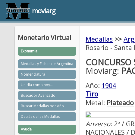
moviarg
Monetario Virtual
Medallas
>>
Arg
Rosario - Santa 
Exonumia
CONCURSO S
Medallas y Fichas de Argentina
Moviarg:
PAC
Nomenclatura
Año:
1904
Un día como hoy...
Tiro
Buscador Avanzado
Metal:
Plateado
Buscar Medallas por Año
Detrás de las Medallas
Anverso
: 2º / 
Ayuda
NACIONALES / D