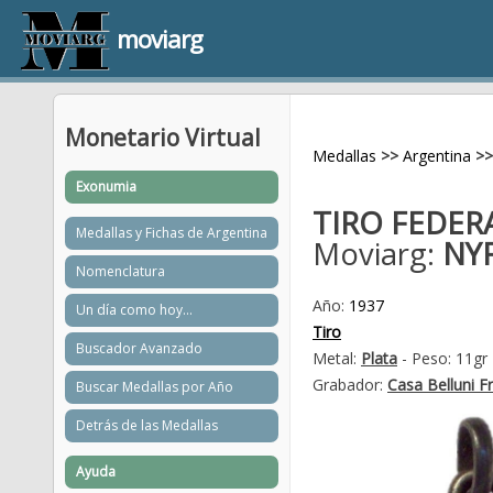
moviarg
Monetario Virtual
Medallas
>>
Argentina
>>
Exonumia
TIRO FEDER
Medallas y Fichas de Argentina
Moviarg:
NYF
Nomenclatura
Año:
1937
Un día como hoy...
Tiro
Buscador Avanzado
Metal:
Plata
- Peso: 11gr
Grabador:
Casa Belluni Fr
Buscar Medallas por Año
Detrás de las Medallas
Ayuda