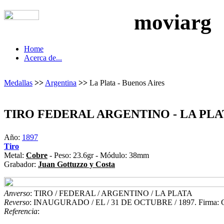
moviarg
Home
Acerca de...
Medallas
>>
Argentina
>>
La Plata - Buenos Aires
TIRO FEDERAL ARGENTINO - LA PLA
Año:
1897
Tiro
Metal:
Cobre
- Peso: 23.6gr - Módulo: 38mm
Grabador:
Juan Gottuzzo y Costa
Anverso
: TIRO / FEDERAL / ARGENTINO / LA PLATA
Reverso
: INAUGURADO / EL / 31 DE OCTUBRE / 1897. Firm
Referencia
: