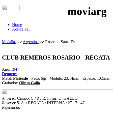
moviarg
Home
Acerca de...
Medallas
>>
Argentina
>>
Rosario - Santa Fe
CLUB REMEROS ROSARIO - REGATA
-
Año:
1947
Deportes
Metal:
Plateado
- Peso: 6gr - Módulo: 23.14mm - Espesor: 1.65mm -
Grabador:
Olinto Gallo
Anverso
: Campo: C / R / R. Firma: O. GALLO
Reverso
: 51A. / REGATA / INTERNA / 27 · 7 · 47
Referencia
: