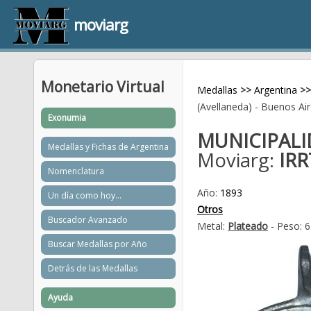
moviarg
Monetario Virtual
Medallas
>>
Argentina
>>
(Avellaneda) - Buenos Ai
Exonumia
MUNICIPALI
Medallas y Fichas de Argentina
Moviarg:
IRR
Nomenclatura
Año:
1893
Un día como hoy...
Otros
Buscador Avanzado
Metal:
Plateado
- Peso: 6
Buscar Medallas por Año
Detrás de las Medallas
Ayuda