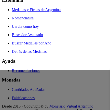
Exonumia
Medallas y Fichas de Argentina
Nomenclatura
Un día como hoy...
Buscador Avanzado
Buscar Medallas por Año
Detrás de las Medallas
Ayuda
Recomendaciones
Monedas
Cantidades Acuñadas
Falsificaciones
Desde 2015 - Copyright © by
Monetario Virtual Argentino