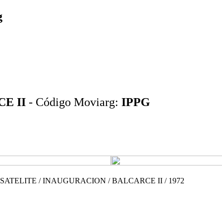
g
E II
- Código Moviarg:
IPPG
ATELITE / INAUGURACION / BALCARCE II / 1972