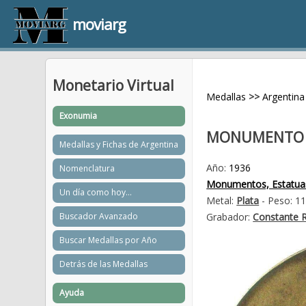
moviarg
Monetario Virtual
Medallas
>>
Argentina
Exonumia
MONUMENTO A
Medallas y Fichas de Argentina
Año:
1936
Nomenclatura
Monumentos, Estatua
Un día como hoy...
Metal:
Plata
- Peso: 1
Buscador Avanzado
Grabador:
Constante R
Buscar Medallas por Año
Detrás de las Medallas
Ayuda