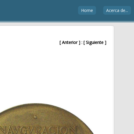
Home
Acerca de...
[ Anterior ]
:
[ Siguiente ]
Z