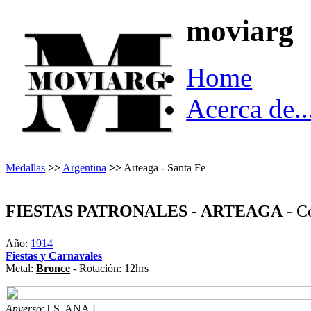
moviarg
Home
Acerca de..
Medallas
>>
Argentina
>>
Arteaga - Santa Fe
FIESTAS PATRONALES - ARTEAGA
- C
Año:
1914
Fiestas y Carnavales
Metal:
Bronce
- Rotación: 12hrs
Anverso
: [ S. ANA ]