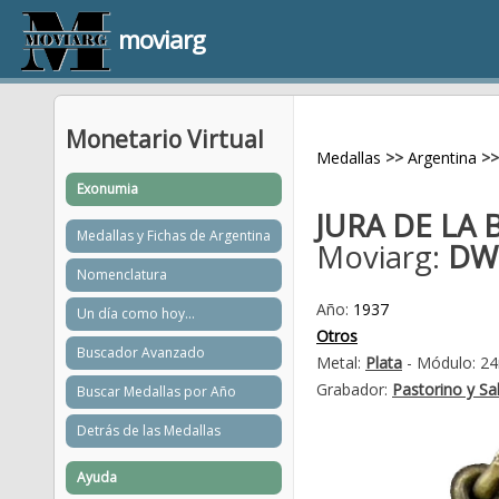
moviarg
Monetario Virtual
Medallas
>>
Argentina
>>
Exonumia
JURA DE LA
Medallas y Fichas de Argentina
Moviarg:
DW
Nomenclatura
Año:
1937
Un día como hoy...
Otros
Buscador Avanzado
Metal:
Plata
- Módulo: 24
Grabador:
Pastorino y Sa
Buscar Medallas por Año
Detrás de las Medallas
Ayuda