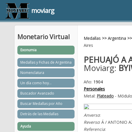
moviarg
Monetario Virtual
Medallas
>>
Argentina
>>
Aires
Exonumia
PEHUAJÓ A
Medallas y Fichas de Argentina
Moviarg:
BY
Nomenclatura
Año:
1904
Un día como hoy...
Personales
Buscador Avanzado
Metal:
Plateado
- Módulo
Buscar Medallas por Año
Detrás de las Medallas
Anverso
:
Reverso
: Á / ANTONIO 
Ayuda
Referencia
: