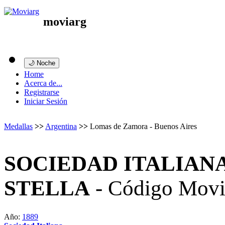
moviarg
🌙 Noche
Home
Acerca de...
Registrarse
Iniciar Sesión
Medallas
>>
Argentina
>>
Lomas de Zamora - Buenos Aires
SOCIEDAD ITALIAN
STELLA
- Código Movi
Año:
1889