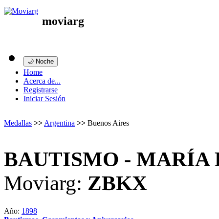
moviarg
🌙 Noche
Home
Acerca de...
Registrarse
Iniciar Sesión
Medallas
>>
Argentina
>>
Buenos Aires
BAUTISMO - MARÍA 
Moviarg:
ZBKX
Año:
1898